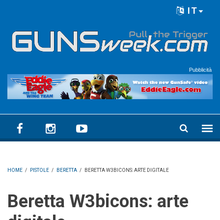
Skip to main content
IT
Language menu
Pubblicità
HOME
/
PISTOLE
/
BERETTA
/
BERETTA W3BICONS: ARTE DIGITALE
Beretta W3bicons: arte