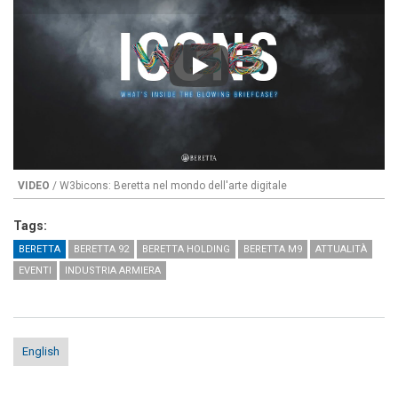
Play
VIDEO
/ W3bicons: Beretta nel mondo dell'arte digitale
Tags:
BERETTA
BERETTA 92
BERETTA HOLDING
BERETTA M9
ATTUALITÀ
EVENTI
INDUSTRIA ARMIERA
English