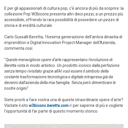
E per gli appassionati di cultura pop, c'è ancora di più da scoprire: la
collezione Pop W3bicons presenta altri dieci pezzi, a un prezzo più
accessibile, offrendo la rara possibilità di possedere un pezzo di
storia e di eredità culturale.
Carlo Gussalli Beretta, 16esima generazione dell'antica dinastia di
imprenditori e Digital Innovation Project Manager dell'Azienda,
commenta cosi:
"
Queste meravigliose opere d'arte rappresentano l'evoluzione di
Beretta vista in modo artistico. Un prodotto iconico dalla perfezione
senza tempo rivisitato grazie all'AI vuol essere il simbolo della
costante trasformazione tecnologica e digitale intrapresa già da
decenni dall'azienda della mia famiglia. Senza però dimenticare le
nostre origini
".
Siete pronti a fare vostra una di queste straordinarie opere d'arte?
Visitate il sito
w3bicons.beretta.com
(link is external)
per saperne di più e cogliete
l'opportunità di far parte di questo momento storico.