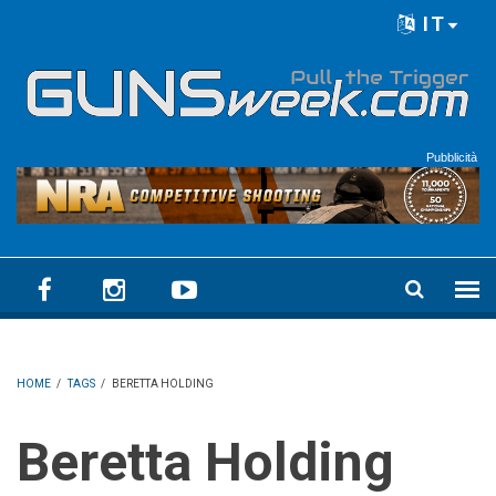
Skip to main content
IT
Language menu
Pubblicità
HOME
/
TAGS
/
BERETTA HOLDING
Beretta Holding