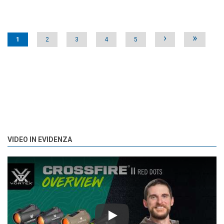
Pages
›
»
1
2
3
4
5
VIDEO IN EVIDENZA
Play