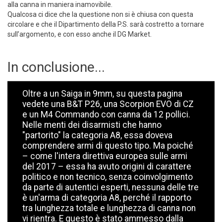
alla canna in maniera inamovibile.
Qualcosa ci dice che la questione non si è chiusa con questa
circolare e che il Dipartimento della P.S. sarà costretto a tornare
sull’argomento, e con esso anche il DG Market.
In conclusione...
Oltre a un Saiga in 9mm, su questa pagina
vedete una B&T P26, una Scorpion EVO di CZ
e un M4 Commando con canna da 12 pollici.
Nelle menti dei disarmisti che hanno
"partorito" la categoria A8, essa doveva
comprendere armi di questo tipo. Ma poiché
– come l'intera direttiva europea sulle armi
del 2017 – essa ha avuto origini di carattere
politico e non tecnico, senza coinvolgimento
da parte di autentici esperti, nessuna delle tre
è un'arma di categoria A8, perché il rapporto
tra lunghezza totale e lunghezza di canna non
vi rientra. E questo è stato ammesso dalla