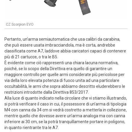
CZ Scorpion EVO
Pertanto, un’arma semiautomatica che usa calibri da carabina,
che può essere usata imbracciandola, ma è corta, andrebbe
classificata come A7, laddove abbia caricatori capaci di contenere
più di 21 cartucce, o tra le B5.
È evidente come ciò rappresenti una chiara lacuna normativa,
poiché, se lo scopo della Direttiva era quello di garantire un
maggiore controllo per quelle armi considerate più pericolose per
via della loro elevata potenza di fuoco unita ad una particolare
occultabilità, le armi che sopra abbiamo descritto eluderebbero le
restrizioni introdotte dalla Direttiva 853/2017.
Alla luce di quanto indicato nella circolare che vi stiamo illustrando,
si potrà verificare il caso in cui, il possessore di un’arma di tipologia
M4 con canna da 34 cm si vedrà costretto a metterla in collezione,
mentre quello che dovesse avere un’arma analoga ma con canna
inferiore ai 30 cm, se la potrà tranquillamente portare in poligono,
in quanto rientrante tra le A7.