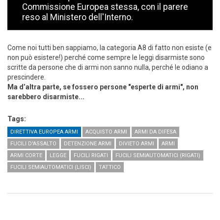
Commissione Europea stessa, con il parere
reso al Ministero dell'Interno.
Come noi tutti ben sappiamo, la categoria A8 di fatto non esiste (e
non può esistere!) perché come sempre le leggi disarmiste sono
scritte da persone che di armi non sanno nulla, perché le odiano a
prescindere.
Ma d’altra parte, se fossero persone "esperte di armi", non
sarebbero disarmiste...
Tags:
DIRETTIVA EUROPEA ARMI
ACQUISTO ARMI
ARMI DA DIFESA
FUCILI D'ASSALTO
DETENZIONE ARMI
DIVIETO ARMI
ARMI
ARMI CORTE
LEGGE
FUCILI RIGATI
FUCILI SEMIAUTOMATICI (RIGATI)
FUCILI SEMIAUTOMATICI (LISCI)
TATTICO