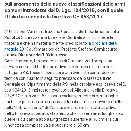
sull’argomento delle nuove classificazioni delle armi
comuni introdotte dal D. Lgs. 104/2018, con il quale
l’Italia ha recepito la Direttiva CE 853/2017
L’Ufficio per l’Amministrazione Generale del Dipartimento della
Pubblica Sicurezza è la Direzione Centrale a cui compete la
materia e che ha materialmente predisposto
la circolare del 6
maggio 2019
(link is external)
, firmata poi dal Prefetto Stefano Gambacurta,
attuale Direttore dell’Ufficio stesso.
Correttamente, l’organo tecnico di Gardone Val Trompia ha
rilevato come nel testo normativo che definisce le armi della
categoria A8, fosse riscontrabile una evidente contraddizione
tecnica con quanto in seguito precisato dallo stesso Ufficio
Centrale del Dipartimento della P.S. nella circolare esplicativa del D.
Lgs. 104/2018: nel testo novellato dell’Allegato I della Direttiva
477/91Ce, alla voce A8 si parla esclusivamente di armi lunghe,
anche se poi si richiama una caratteristica tecnica, ovvero quella
della “imbracciabilità” dell’arma, che proprio la citata Direttiva
dell’U.E. aveva superato, stabilendo che fossero armi lunghe solo
quelle la cui canna abbia lunghezza superiore ai 30 cm e la cui
lunghezza complessiva sia superiore ai 60 cm.