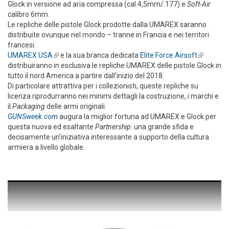
Glock in versione ad aria compressa (cal.4,5mm/.177) e
Soft-Air
calibro 6mm.
Le repliche delle pistole Glock prodotte dalla UMAREX saranno
distribuite ovunque nel mondo – tranne in Francia e nei territori
francesi.
UMAREX USA
(link is external)
e la sua branca dedicata
Elite Force Airsoft
(link is
distribuiranno in esclusiva le repliche UMAREX delle pistole Glock in
external)
tutto il nord America a partire dall'inizio del 2018.
Di particolare attrattiva per i collezionisti, queste repliche su
licenza riprodurranno nei minimi dettagli la costruzione, i marchi e
il
Packaging
delle armi originali.
GUNSweek.com
augura la miglior fortuna ad UMAREX e Glock per
questa nuova ed esaltante
Partnership
: una grande sfida e
decisamente un'iniziativa interessante a supporto della cultura
armiera a livello globale.