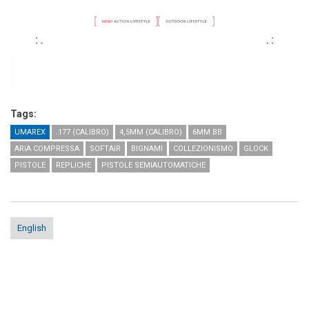
Tags:
UMAREX
.177 (CALIBRO)
4,5MM (CALIBRO)
6MM BB
ARIA COMPRESSA
SOFTAIR
BIGNAMI
COLLEZIONISMO
GLOCK
PISTOLE
REPLICHE
PISTOLE SEMIAUTOMATICHE
English