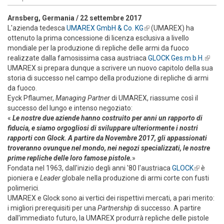
Arnsberg, Germania / 22 settembre 2017
L'azienda tedesca
UMAREX GmbH & Co. KG
(link is external)
(UMAREX) ha
ottenuto la prima concessione di licenza esclusiva a livello
mondiale per la produzione di repliche delle armi da fuoco
realizzate dalla famosissima casa austriaca
GLOCK Ges.m.b.H.
(link is
UMAREX si prepara dunque a scrivere un nuovo capitolo della sua
extern
storia di successo nel campo della produzione di repliche di armi
da fuoco.
Eyck Pflaumer,
Managing Partner
di UMAREX, riassume così il
successo del lungo e intenso negoziato:
«
Le nostre due aziende hanno costruito per anni un rapporto di
fiducia, e siamo orgogliosi di sviluppare ulteriormente i nostri
rapporti con Glock. A partire da Novembre 2017, gli appassionati
troveranno ovunque nel mondo, nei negozi specializzati, le nostre
prime repliche delle loro famose pistole.
»
Fondata nel 1963, dall'inizio degli anni '80 l'austriaca
GLOCK
(link is
è
pioniera e
Leader
globale nella produzione di armi corte con fusti
external)
polimerici.
UMAREX e Glock sono ai vertici dei rispettivi mercati, a pari merito:
i migliori prerequisiti per una
Partnership
di successo. A partire
dall'immediato futuro, la UMAREX produrrà repliche delle pistole