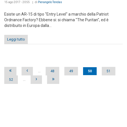
15 ago 2017 - 20:55
di
Pierangelo Tendas
Esiste un AR-15 di tipo "Entry Level" a marchio della Patriot
Ordnance Factory? Ebbene si: si chiama "The Puritan", ed è
distribuito in Europa dalla...
Leggi tutto
Pages
«
‹
…
48
49
50
51
›
»
52
…