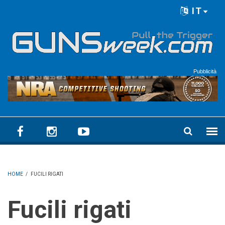
Skip to main content
IT
Language menu
Pubblicità
HOME
/
FUCILI RIGATI
Fucili rigati