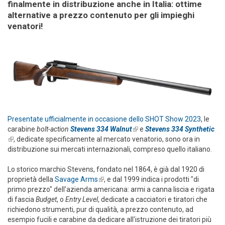
finalmente in distribuzione anche in Italia: ottime
alternative a prezzo contenuto per gli impieghi
venatori!
Presentate ufficialmente in occasione dello SHOT Show 2023
, le
carabine
bolt-action
Stevens 334 Walnut
(link is external)
e
Stevens 334 Synthetic
(link is external)
, dedicate specificamente al mercato venatorio, sono ora in
distribuzione sui mercati internazionali, compreso quello italiano.
Lo storico marchio Stevens, fondato nel 1864, è già dal 1920 di
proprietà della
Savage Arms
(link is external)
, e dal 1999 indica i prodotti "di
primo prezzo" dell'azienda americana: armi a canna liscia e rigata
di fascia
Budget
, o
Entry Level
, dedicate a cacciatori e tiratori che
richiedono strumenti, pur di qualità, a prezzo contenuto, ad
esempio fucili e carabine da dedicare all'istruzione dei tiratori più