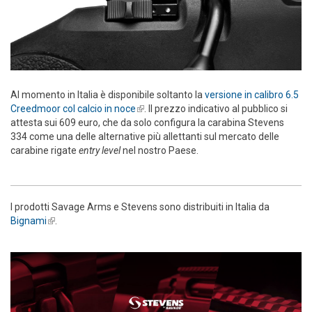
Al momento in Italia è disponibile soltanto la
versione in calibro 6.5
Creedmoor col calcio in noce
(link is external)
. Il prezzo indicativo al pubblico si
attesta sui 609 euro, che da solo configura la carabina Stevens
334 come una delle alternative più allettanti sul mercato delle
carabine rigate
entry level
nel nostro Paese.
I prodotti Savage Arms e Stevens sono distribuiti in Italia da
Bignami
(link is external)
.