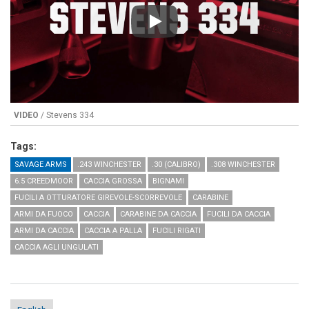
Play
VIDEO
/ Stevens 334
Tags:
SAVAGE ARMS
.243 WINCHESTER
.30 (CALIBRO)
.308 WINCHESTER
6.5 CREEDMOOR
CACCIA GROSSA
BIGNAMI
FUCILI A OTTURATORE GIREVOLE-SCORREVOLE
CARABINE
ARMI DA FUOCO
CACCIA
CARABINE DA CACCIA
FUCILI DA CACCIA
ARMI DA CACCIA
CACCIA A PALLA
FUCILI RIGATI
CACCIA AGLI UNGULATI