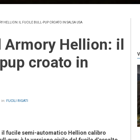
Y HELLION: IL FUCILE BULL-PUP CROATO IN SALSA USA
V
-pup croato in
 in:
FUCILI RIGATI
il fucile semi-automatico Hellion calibro
l-pup: è la versione civile del fucile d'assalto