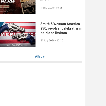
attacco
1 ago 2026 - 18:08
Smith & Wesson America
250, revolver celebrativi in
edizione limitata
31 lug 2026 - 17:10
Altro