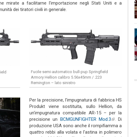
e mirate a facilitarne l'importazione negli Stati Uniti e a
external)
nità dei tiratori civili in generale.
Fucile semi-automatico bull-pup Springfield
ield
Armory Hellion calibro 5.56x45mm / .223
3
Remington – lato sinistro
Per la precisione, l'impugnatura di fabbrica HS
Produkt viene sostituita, sullo Hellion, da
un'impugnatura compatibile AR-15 – per la
precisione un
BCMGUNFIGHTER Mod.3
(link is
. Di
produzione USA sono anche il rompifiamma a
external)
quattro rebbi alla volata e l'astina in polimero