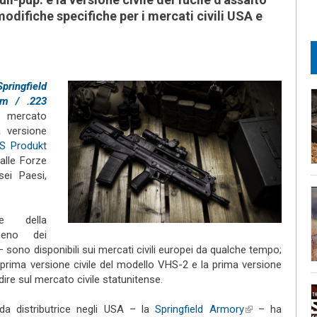
difiche specifiche per i mercati civili USA e
pringfield
mm / .223
 mercato
a versione
HS Produkt
alle Forze
ei Paesi,
he della
eno dei
sono disponibili sui mercati civili europei da qualche tempo;
 prima versione civile del modello VHS-2 e la prima versione
rdire sul mercato civile statunitense.
da distributrice negli USA – la
Springfield Armory
(link is
– ha