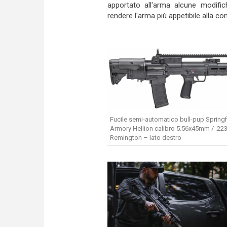
apportato all'arma alcune modifich
rendere l'arma più appetibile alla comu
Fucile semi-automatico bull-pup Springf
Armory Hellion calibro 5.56x45mm / .22
Remington – lato destro