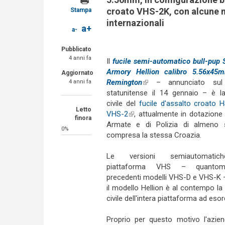
croato VHS-2K, con alcune mo
Stampa
internazionali
a+
a-
Pubblicato
4 anni fa
Il
fucile semi-automatico bull-pup S
Armory Hellion calibro 5.56x45
Aggiornato
Remington
(link is external)
– annunciato sul
4 anni fa
statunitense il 14 gennaio – è l
civile del
fucile d'assalto croato 
Letto
VHS-2
(link is external)
, attualmente in dotazione 
finora
Armate e di Polizia di almeno s
0%
compresa la stessa Croazia.
Le versioni semiautomatic
piattaforma VHS – quantom
precedenti modelli VHS-D e VHS-K – 
il modello Hellion è al contempo la
civile dell'intera piattaforma ad eso
Proprio per questo motivo l'azien