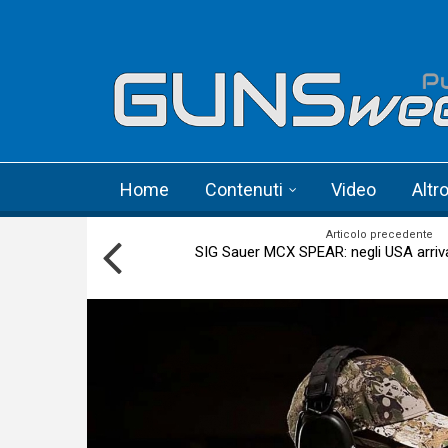
Skip to main content
Language menu
Home
Contenuti
Video
Altr
Articolo precedente
SIG Sauer MCX SPEAR: negli USA arriva 