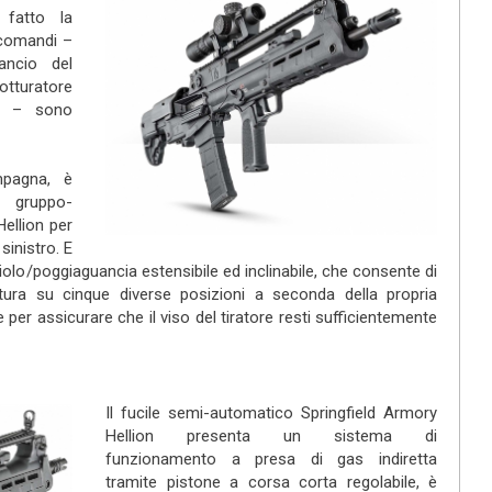
 fatto la
 comandi –
ancio del
tturatore
to – sono
pagna, è
l gruppo-
Hellion per
sinistro. E
ciolo/poggiaguancia estensibile ed inclinabile, che consente di
atura su cinque diverse posizioni a seconda della propria
 per assicurare che il viso del tiratore resti sufficientemente
Il fucile semi-automatico Springfield Armory
Hellion presenta un sistema di
funzionamento a presa di gas indiretta
tramite pistone a corsa corta regolabile, è