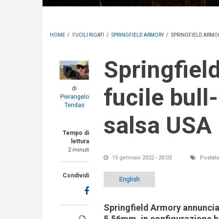
HOME
/
FUCILI RIGATI
/
SPRINGFIELD ARMORY
/
SPRINGFIELD ARMOR
Springfield Armory Hellion: il
fucile bull
di
Pierangelo
Tendas
salsa USA
Tempo di
lettura
2 minuti
15 gennaio 2022 - 20:02
Postato
Condividi
English
Springfield Armory annuncia 
5.56mm, in configurazione bul