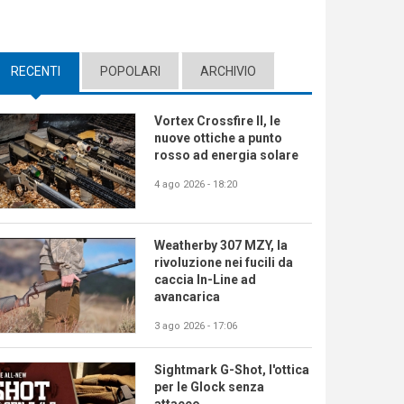
RECENTI
(ACTIVE TAB)
POPOLARI
ARCHIVIO
Vortex Crossfire II, le
nuove ottiche a punto
rosso ad energia solare
4 ago 2026 - 18:20
Weatherby 307 MZY, la
rivoluzione nei fucili da
caccia In-Line ad
avancarica
3 ago 2026 - 17:06
Sightmark G-Shot, l'ottica
per le Glock senza