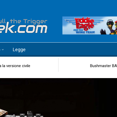
o
Legge
la versione civile
Bushmaster BA30