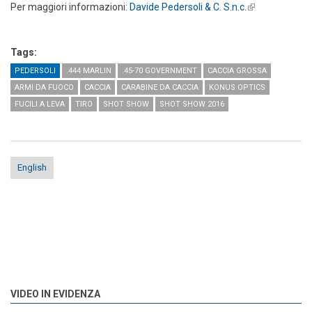
Per maggiori informazioni:
Davide Pedersoli & C. S.n.c.
(link is
external)
Tags:
PEDERSOLI
.444 MARLIN
.45-70 GOVERNMENT
CACCIA GROSSA
ARMI DA FUOCO
CACCIA
CARABINE DA CACCIA
KONUS OPTICS
FUCILI A LEVA
TIRO
SHOT SHOW
SHOT SHOW 2016
English
VIDEO IN EVIDENZA