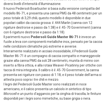
diversi livelli d'intensità d'illuminazione.
Il nuovo Pedersoli Boarbuster si basa sulla versione compatta del
modello 86-71, e presenta una canna PMG da 48 centimetri per un
peso totale di 3,29 chili; questo modello è disponibile in due
popolari calibri da caccia grossa: il .444 Marlin (canna con 12
rigature destrorse e passo da 1:38) e il .45-70 Government (canna
con 6 rigature destrorse e passo da 1:18).
Il parimenti nuovo
Pedersoli Guide Master 86-71
è invece un
fucile a leva con componenti metalliche inox, pensato per la caccia
nelle condizioni climatiche più estreme e avverse.
Interamente realizzato in acciaio inossidabile, il Pedersoli Guide
Master 86-71 è un compagno di caccia compatto e maneggevole
grazie alla canna PMG da soli 28 centimetri, munita di mirino con
inserto a fibra ottica, e alla rotaia Weaver-Picatinny per ottiche con
tacca di mira integrata. Il calibro è il .45-70 Government, la canna
presenta sei rigature con passo di 1:18, e il peso totale dell'arma si
attesta poco sopra i tre chili e mezzo.
I legni del Pedersoli Guide Master sono realizzati in noce
americano, e il calcio presenta un calciolo in sintetico di tipo
Microcell
e un punto d'aggancio per la cinghia di tracolla; le finiture
disponibili per i legni sono mimetiche, su base grigia o nera.