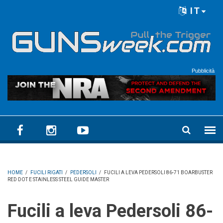
Skip to main content
IT
Language menu
Pubblicità
HOME
/
FUCILI RIGATI
/
PEDERSOLI
/
FUCILI A LEVA PEDERSOLI 86-71 BOARBUSTER
RED DOT E STAINLESS STEEL GUIDE MASTER
Fucili a leva Pedersoli 86-