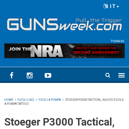
Skip to main content
IT
Language menu
Pubblicità
HOME
/
FUCILI LISCI
/
FUCILI A POMPA
/
STOEGER P3000 TACTICAL, NUOVO FUCILE
A POMPA TATTICO
Stoeger P3000 Tactical,