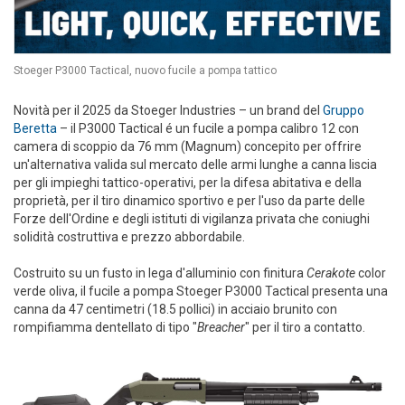
Stoeger P3000 Tactical, nuovo fucile a pompa tattico
Novità per il 2025 da Stoeger Industries – un brand del
Gruppo
Beretta
– il P3000 Tactical é un fucile a pompa calibro 12 con
camera di scoppio da 76 mm (Magnum) concepito per offrire
un'alternativa valida sul mercato delle armi lunghe a canna liscia
per gli impieghi tattico-operativi, per la difesa abitativa e della
proprietà, per il tiro dinamico sportivo e per l'uso da parte delle
Forze dell'Ordine e degli istituti di vigilanza privata che coniughi
solidità costruttiva e prezzo abbordabile.
Costruito su un fusto in lega d'alluminio con finitura
Cerakote
color
verde oliva, il fucile a pompa Stoeger P3000 Tactical presenta una
canna da 47 centimetri (18.5 pollici) in acciaio brunito con
rompifiamma dentellato di tipo "
Breacher
" per il tiro a contatto.