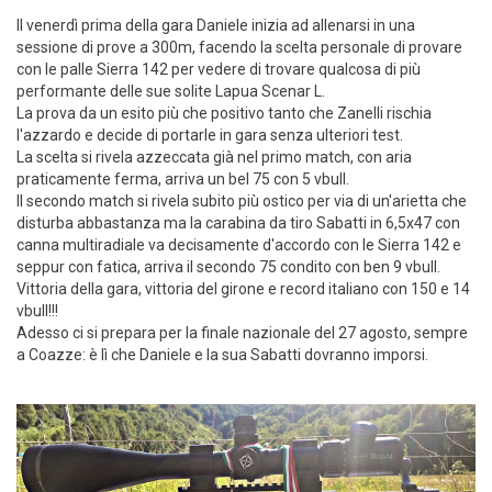
Il venerdì prima della gara Daniele inizia ad allenarsi in una
sessione di prove a 300m, facendo la scelta personale di provare
con le palle Sierra 142 per vedere di trovare qualcosa di più
performante delle sue solite Lapua Scenar L.
La prova da un esito più che positivo tanto che Zanelli rischia
l'azzardo e decide di portarle in gara senza ulteriori test.
La scelta si rivela azzeccata già nel primo match, con aria
praticamente ferma, arriva un bel 75 con 5 vbull.
Il secondo match si rivela subito più ostico per via di un'arietta che
disturba abbastanza ma la carabina da tiro Sabatti in 6,5x47 con
canna multiradiale va decisamente d'accordo con le Sierra 142 e
seppur con fatica, arriva il secondo 75 condito con ben 9 vbull.
Vittoria della gara, vittoria del girone e record italiano con 150 e 14
vbull!!!
Adesso ci si prepara per la finale nazionale del 27 agosto, sempre
a Coazze: è lì che Daniele e la sua Sabatti dovranno imporsi.