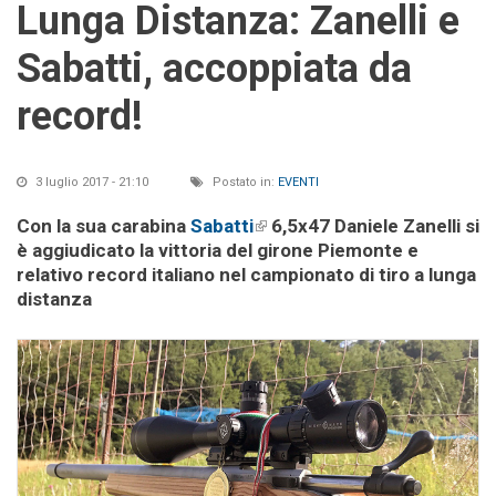
Lunga Distanza: Zanelli e
Sabatti, accoppiata da
record!
3 luglio 2017 - 21:10
Postato in:
EVENTI
Con la sua carabina
Sabatti
(link is external)
6,5x47 Daniele Zanelli si
è aggiudicato la vittoria del girone Piemonte e
relativo record italiano nel campionato di tiro a lunga
distanza