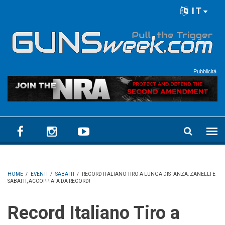
Skip to main content
IT
Language menu
Pubblicità
HOME
/
EVENTI
/
SABATTI
/
RECORD ITALIANO TIRO A LUNGA DISTANZA: ZANELLI E
SABATTI, ACCOPPIATA DA RECORD!
Record Italiano Tiro a