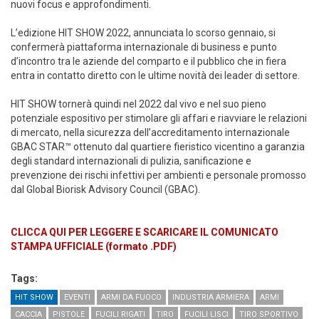
nuovi focus e approfondimenti.
L’edizione HIT SHOW 2022, annunciata lo scorso gennaio, si
confermerà piattaforma internazionale di business e punto
d’incontro tra le aziende del comparto e il pubblico che in fiera
entra in contatto diretto con le ultime novità dei leader di settore.
HIT SHOW tornerà quindi nel 2022 dal vivo e nel suo pieno
potenziale espositivo per stimolare gli affari e riavviare le relazioni
di mercato, nella sicurezza dell’accreditamento internazionale
GBAC STAR™ ottenuto dal quartiere fieristico vicentino a garanzia
degli standard internazionali di pulizia, sanificazione e
prevenzione dei rischi infettivi per ambienti e personale promosso
dal Global Biorisk Advisory Council (GBAC).
CLICCA QUI PER LEGGERE E SCARICARE IL COMUNICATO
STAMPA UFFICIALE (formato .PDF)
Tags:
HIT SHOW
EVENTI
ARMI DA FUOCO
INDUSTRIA ARMIERA
ARMI
CACCIA
PISTOLE
FUCILI RIGATI
TIRO
FUCILI LISCI
TIRO SPORTIVO