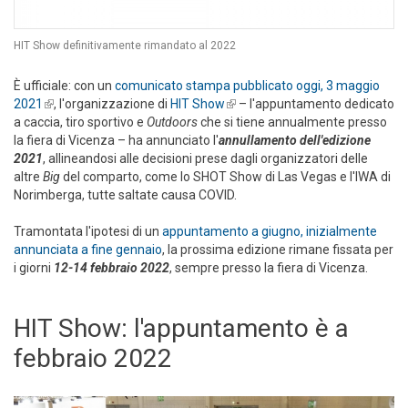
HIT Show definitivamente rimandato al 2022
È ufficiale: con un
comunicato stampa pubblicato oggi, 3 maggio
2021
(link is external)
, l'organizzazione di
HIT Show
(link is external)
– l'appuntamento dedicato
a caccia, tiro sportivo e
Outdoors
che si tiene annualmente presso
la fiera di Vicenza – ha annunciato l'
annullamento dell'edizione
2021
, allineandosi alle decisioni prese dagli organizzatori delle
altre
Big
del comparto, come lo SHOT Show di Las Vegas e l'IWA di
Norimberga, tutte saltate causa COVID.
Tramontata l'ipotesi di un
appuntamento a giugno, inizialmente
annunciata a fine gennaio
, la prossima edizione rimane fissata per
i giorni
12-14 febbraio 2022
, sempre presso la fiera di Vicenza.
HIT Show: l'appuntamento è a
febbraio 2022