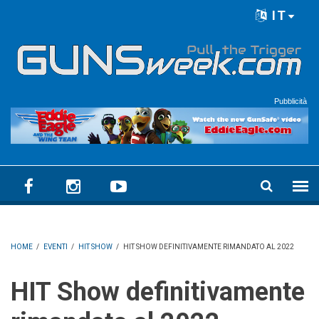
Skip to main content
IT
Language menu
Pubblicità
HOME
/
EVENTI
/
HIT SHOW
/
HIT SHOW DEFINITIVAMENTE RIMANDATO AL 2022
HIT Show definitivamente