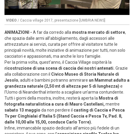
VIDEO
/ Caccia village 2017, presentazione [UMBRIA NEWS]
ANIMAZIONI -
A far da corredo alla
mostra mercato di settore
,
che spazia dalle armi all’abbigliamento, dagli accessori alle
attrezzature ai servizi, curata per offrire al visitatore tutte le
principali novità, molte iniziative di animazione per tutti, non solo
cacciatori e appassionati, ma anche le loro famiglie.
Per la prima volta, quest’anno, il Caccia Village ospiterà la
ricostruzione di una scena di caccia dei nostri antenati.
Grazie
alla collaborazione con il
Civico Museo di Storia Naturale di
Jesolo
, adulti e bambini potranno ammirare
un Mammut adulto a
grandezza naturale (2,50 mt di altezza per 5 di lunghezza)
e
l’Uomo di Neanderthal intento a scagliare un’arma contundente.
Tutti i giorni della mostra, inoltre, resterà aperta la
Mostra di
fotografia naturalistica a cura di Mauro Castellani,
mentre
sabato 13 maggio
da non perdere il
casting di Caccia e Pesca
Tv per Cinghialai d’Italia 5 (Stand Caccia e Pesca Tv, Pad. 8,
dalle 10,00 alle 15,00, conduce Carlo Torre).
Infine, immancabile spazio dedicato all’amico più fedele di un