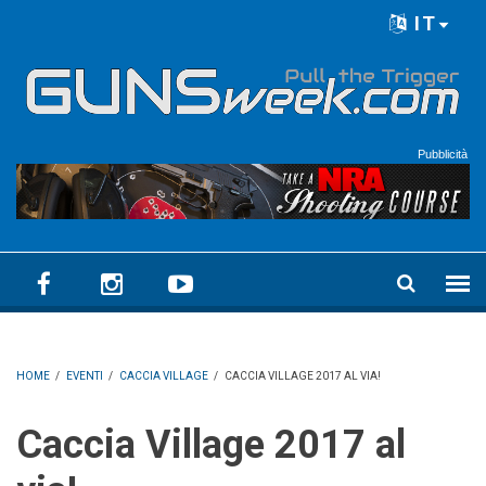
Skip to main content
IT
Language menu
Pubblicità
HOME
/
EVENTI
/
CACCIA VILLAGE
/
CACCIA VILLAGE 2017 AL VIA!
Caccia Village 2017 al