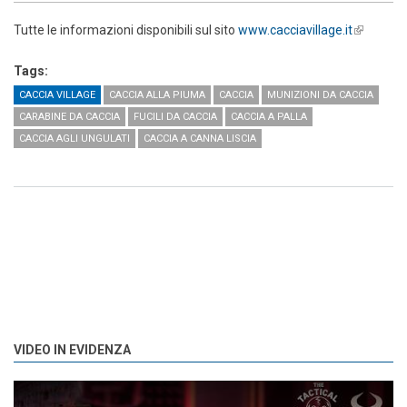
Tutte le informazioni disponibili sul sito
www.cacciavillage.it
(link is
external)
Tags:
CACCIA VILLAGE
CACCIA ALLA PIUMA
CACCIA
MUNIZIONI DA CACCIA
CARABINE DA CACCIA
FUCILI DA CACCIA
CACCIA A PALLA
CACCIA AGLI UNGULATI
CACCIA A CANNA LISCIA
VIDEO IN EVIDENZA