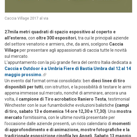
Caccia Village 2017 al via
27mila metri quadrati di spazio espositivo al coperto e
all’esterno
, con
oltre 300 espositori
, tra cui le principali aziende
del settore venatorio e armiero, che, da anni, scelgono
Caccia
Village
per presentare agli appassionati di caccia tutte le novità
sul mercato.
L’appuntamento con la più grande fiera del centro Italia dedicata a
Caccia e Outdoor è a Umbria Fiere di Bastia Umbra dal 12 al 14
maggio prossimo.
(link is external)
Un evento dal format ormai consolidato: ben
dieci linee di tiro
disponibili per tutti
, con istruttori, e la possibilità di testare le armi
appena immesse sul mercato, nonché di ammirare, ancora una
volta, il
campione di Tiro acrobatico Raniero Testa
, testimonial
Winchester con le sue funamboliche evoluzioni balistiche
(campi
di tiro, sabato 13 e domenica 14 ore 12,30 e 17,30)
. Una
mostra
mercato
fornitissima, con le ultime novità presentate per
l’occasione dalle aziende presenti, un ricco calendario di
momenti
di approfondimento e di animazione, mostre fotografiche e la
tradizionale esposizione cinofila Ivo Angeli. Sabato 13 maggio