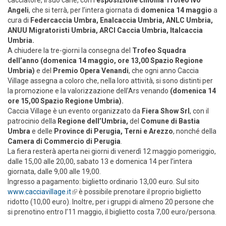
cacciatore, il suo cane, con l’
esposizione cinofila Trofeo Ivo
Angeli
, che si terrà, per l’intera giornata di
domenica 14 maggio
a
cura di
Federcaccia Umbra, Enalcaccia Umbria, ANLC Umbria,
ANUU Migratoristi Umbria, ARCI Caccia Umbria, Italcaccia
Umbria.
A chiudere la tre-giorni la consegna del
Trofeo Squadra
dell’anno (domenica 14 maggio, ore 13,00 Spazio Regione
Umbria)
e del
Premio Opera Venandi
, che ogni anno Caccia
Village assegna a coloro che, nella loro attività, si sono distinti per
la promozione e la valorizzazione dell’Ars venando
(domenica 14
ore 15,00 Spazio Regione Umbria).
Caccia Village è un evento organizzato da
Fiera Show Srl
, con il
patrocinio della
Regione dell’Umbria,
del
Comune di Bastia
Umbra
e delle
Province di Perugia, Terni e Arezzo
, nonché della
Camera di Commercio di Perugia
.
La fiera resterà aperta nei giorni di venerdì 12 maggio pomeriggio,
dalle 15,00 alle 20,00, sabato 13 e domenica 14 per l’intera
giornata, dalle 9,00 alle 19,00.
Ingresso a pagamento: biglietto ordinario 13,00 euro. Sul sito
www.cacciavillage.it
(link is external)
è possibile prenotare il proprio biglietto
ridotto (10,00 euro). Inoltre, per i gruppi di almeno 20 persone che
si prenotino entro l’11 maggio, il biglietto costa 7,00 euro/persona.