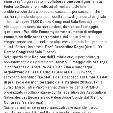
sicurezza”
, organizzato
in collaborazione con il giornalista
Federico Cusimano
e volto ad affrontare tutte le le
problematiche della sicurezza a caccia, sia per cacciatori che
ausiliari, prendendo spunto da quella tipica di gruppo, al cinghiale
in braccata
(ore 11,00 Centro Congressi Sala Europa)
.
Altro appuntamento da non perdere,
domenica 14 maggio
,
quello con la
Woldlife Economy come strumento di sviluppo
economico delle aree terremotate
, dal punto di vista
enogastronomico, naturalistico oltre che venatorio. Una proposta
su cui riflettere insieme al
Prof. Bernardino Ragni (Ore 11,00
Centro Congressi Sala Europa)
.
Nello spazio della
Regione dell’Umbria
due, in particolare, gli
appuntamenti a cui partecipare:
sabato 13 maggio
alle
ore 12,00
la
conferenza di Apertura ZAC “San Zino e Caignagni”
organizzato dall’ATC Perugia1
. Alle
ore 16,00
, invece, il
seminario scientifico
“Lo status della beccaccia in Umbria: i dati
di prelievo e del monitoraggio della stagione 2016/2017”
, a
cura di Marco Tuti e Paolo Pennacchini, Presidente FANBPO,
organizzato in collaborazione con la Fédération des Associations
Nationales des Bécassiers du Paléarctique Occidental
(Centro
Congressi Sala Europa).
Numerosi anche i seminari organizzati dalle aziende, tra cui
ricordiamo quelli di
Forest Italia
, azienda di consulenza