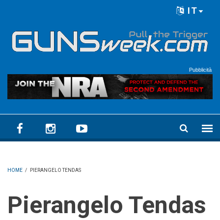
Skip to main content
IT
Language menu
Pubblicità
HOME
/
PIERANGELO TENDAS
Pierangelo Tendas