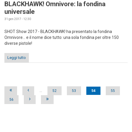
BLACKHAWK! Omnivore: la fondina
universale
31 gen 2017 - 12:30
SHOT Show 2017 - BLACKHAWK! ha presentato la fondina
Omnivore... e il nome dice tutto: una sola fondina per oltre 150
diverse pistole!
Leggi tutto
Pages
«
‹
…
52
53
54
55
›
»
56