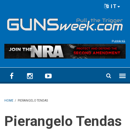
Skip to main content
IT
Language menu
Pubblicità
HOME
/
PIERANGELO TENDAS
Pierangelo Tendas