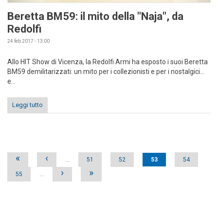
Beretta BM59: il mito della "Naja", da
Redolfi
24 feb 2017 - 13:00
Allo HIT Show di Vicenza, la Redolfi Armi ha esposto i suoi Beretta
BM59 demilitarizzati: un mito per i collezionisti e per i nostalgici...
e...
Leggi tutto
Pages
«
‹
…
51
52
53
54
›
»
55
…