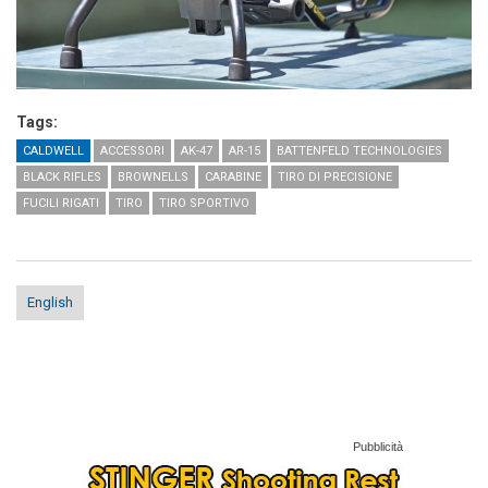
Tags:
CALDWELL
ACCESSORI
AK-47
AR-15
BATTENFELD TECHNOLOGIES
BLACK RIFLES
BROWNELLS
CARABINE
TIRO DI PRECISIONE
FUCILI RIGATI
TIRO
TIRO SPORTIVO
English
Pubblicità