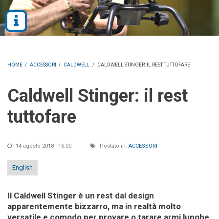
HOME
/
ACCESSORI
/
CALDWELL
/
CALDWELL STINGER: IL REST TUTTOFARE
Caldwell Stinger: il rest
tuttofare
14 agosto 2018 - 16:00
Postato in:
ACCESSORI
English
Il Caldwell Stinger è un rest dal design
apparentemente bizzarro, ma in realtà molto
versatile e comodo per provare o tarare armi lunghe