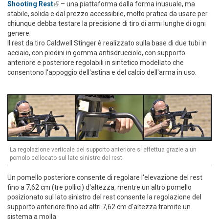
Shooting Rest
(link is external)
– una piattaforma dalla forma inusuale, ma
stabile, solida e dal prezzo accessibile, molto pratica da usare per
chiunque debba testare la precisione di tiro di armi lunghe di ogni
genere.
Il rest da tiro Caldwell Stinger è realizzato sulla base di due tubi in
acciaio, con piedini in gomma antisdrucciolo, con supporto
anteriore e posteriore regolabili in sintetico modellato che
consentono l'appoggio dell'astina e del calcio dell'arma in uso.
La regolazione verticale del supporto anteriore si effettua grazie a un
pomolo collocato sul lato sinistro del rest
Un pomello posteriore consente di regolare l'elevazione del rest
fino a 7,62 cm (tre pollici) d'altezza, mentre un altro pomello
posizionato sul lato sinistro del rest consente la regolazione del
supporto anteriore fino ad altri 7,62 cm d'altezza tramite un
sistema a molla.