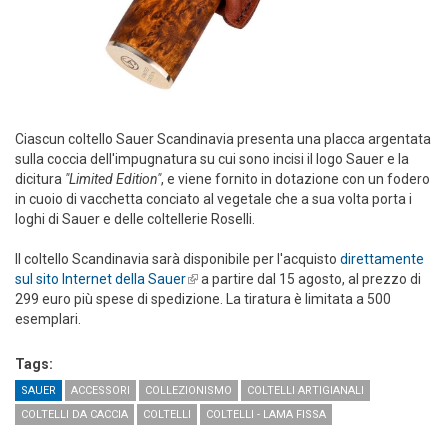
Ciascun coltello Sauer Scandinavia presenta una placca argentata
sulla coccia dell'impugnatura su cui sono incisi il logo Sauer e la
dicitura
"Limited Edition"
, e viene fornito in dotazione con un fodero
in cuoio di vacchetta conciato al vegetale che a sua volta porta i
loghi di Sauer e delle coltellerie Roselli.
Il coltello Scandinavia sarà disponibile per l'acquisto
direttamente
sul sito Internet della Sauer
(link is external)
a partire dal 15 agosto, al prezzo di
299 euro più spese di spedizione. La tiratura è limitata a 500
esemplari.
Tags:
SAUER
ACCESSORI
COLLEZIONISMO
COLTELLI ARTIGIANALI
COLTELLI DA CACCIA
COLTELLI
COLTELLI - LAMA FISSA