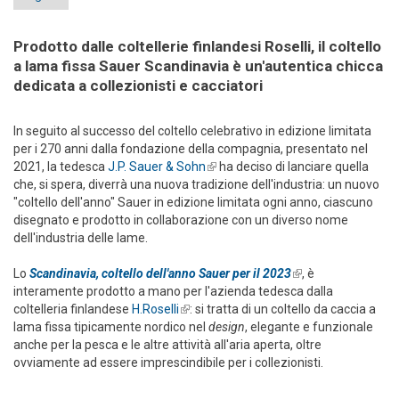
Prodotto dalle coltellerie finlandesi Roselli, il coltello
a lama fissa Sauer Scandinavia è un'autentica chicca
dedicata a collezionisti e cacciatori
In seguito al successo del coltello celebrativo in edizione limitata
per i 270 anni dalla fondazione della compagnia, presentato nel
2021, la tedesca
J.P. Sauer & Sohn
(link is external)
ha deciso di lanciare quella
che, si spera, diverrà una nuova tradizione dell'industria: un nuovo
"coltello dell'anno" Sauer in edizione limitata ogni anno, ciascuno
disegnato e prodotto in collaborazione con un diverso nome
dell'industria delle lame.
Lo
Scandinavia, coltello dell'anno Sauer per il 2023
(link is external)
, è
interamente prodotto a mano per l'azienda tedesca dalla
coltelleria finlandese
H.Roselli
(link is external)
: si tratta di un coltello da caccia a
lama fissa tipicamente nordico nel
design
, elegante e funzionale
anche per la pesca e le altre attività all'aria aperta, oltre
ovviamente ad essere imprescindibile per i collezionisti.