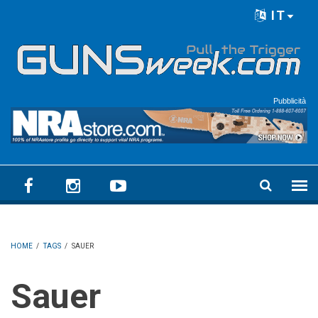
Skip to main content
IT
Language menu
Pubblicità
HOME
/
TAGS
/
SAUER
Sauer