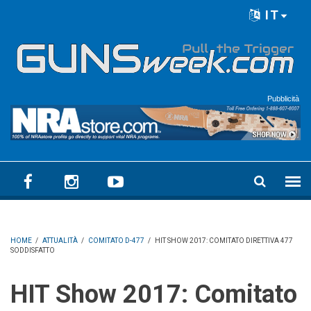
Skip to main content
IT
Language menu
Pubblicità
HOME
/
ATTUALITÀ
/
COMITATO D-477
/
HIT SHOW 2017: COMITATO DIRETTIVA 477
SODDISFATTO
HIT Show 2017: Comitato