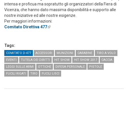
intensa e proficua ma sopratutto gli organizzatori della Fiera di
Vicenza, che hanno dato massima disponibilità e supporto alle
nostre iniziative ed alle nostre esigenze.
Per maggiori informazioni:
Comitato Direttiva 477
(link is external)
Tags:
COMITATO D-477
ACCESSORI
MUNIZIONI
CARABINE
TIRO A VOLO
EVENTI
TUTELA DEI DIRITTI
HIT SHOW
HIT SHOW 2017
CACCIA
LEGGI SULLE ARMI
OTTICHE
DIFESA PERSONALE
PISTOLE
FUCILI RIGATI
TIRO
FUCILI LISCI