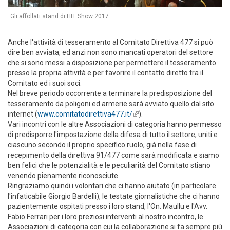
Gli affollati stand di HIT Show 2017
Anche l'attività di tesseramento al Comitato Direttiva 477 si può
dire ben avviata, ed anzi non sono mancati operatori del settore
che si sono messi a disposizione per permettere il tesseramento
presso la propria attività e per favorire il contatto diretto tra il
Comitato ed i suoi soci.
Nel breve periodo occorrente a terminare la predisposizione del
tesseramento da poligoni ed armerie sarà avviato quello dal sito
internet (
www.comitatodirettiva477.it/
(link is external)
).
Vari incontri con le altre Associazioni di categoria hanno permesso
di predisporre l'impostazione della difesa di tutto il settore, uniti e
ciascuno secondo il proprio specifico ruolo, già nella fase di
recepimento della direttiva 91/477 come sarà modificata e siamo
ben felici che le potenzialità e le peculiarità del Comitato stiano
venendo pienamente riconosciute.
Ringraziamo quindi i volontari che ci hanno aiutato (in particolare
l'infaticabile Giorgio Bardelli), le testate giornalistiche che ci hanno
pazientemente ospitati presso i loro stand, l'On. Maullu e l'Avv.
Fabio Ferrari per i loro preziosi interventi al nostro incontro, le
Associazioni di categoria con cui la collaborazione si fa sempre più