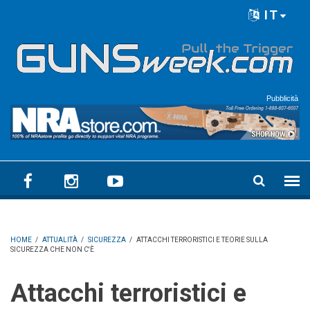
Skip to main content
IT
Language menu
Pubblicità
HOME
/
ATTUALITÀ
/
SICUREZZA
/
ATTACCHI TERRORISTICI E TEORIE SULLA
SICUREZZA CHE NON C'È
Attacchi terroristici e