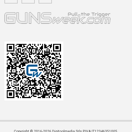
Copyright © 2016-2026 Digitoolmedia Srls P.IVA IT12346351005.