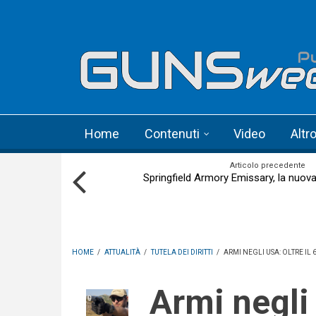
Skip to main content
Language menu
Home
Contenuti
Video
Altr
Articolo precedente
Springfield Armory Emissary, la nuov
HOME
/
ATTUALITÀ
/
TUTELA DEI DIRITTI
/
ARMI NEGLI USA: OLTRE I
Armi negli USA: oltre il 60%