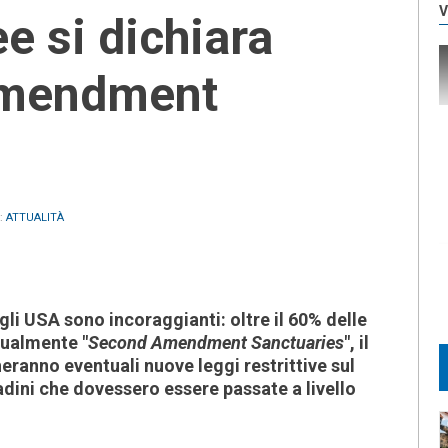
V
e si dichiara
Amendment
n:
ATTUALITÀ
agli USA sono incoraggianti: oltre il 60% delle
tualmente "
Second Amendment Sanctuaries
", il
eranno eventuali nuove leggi restrittive sul
ttadini che dovessero essere passate a livello