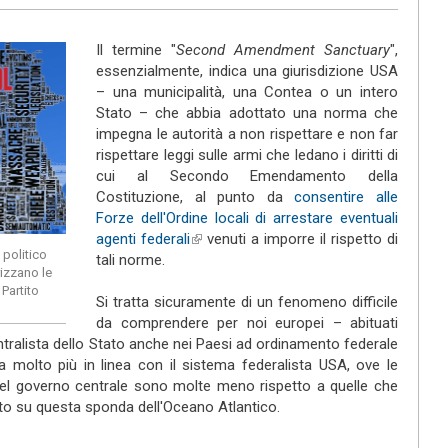
Il termine "
Second Amendment Sanctuary
",
essenzialmente, indica una giurisdizione USA
– una municipalità, una Contea o un intero
Stato – che abbia adottato una norma che
impegna le autorità a non rispettare e non far
rispettare leggi sulle armi che ledano i diritti di
cui al Secondo Emendamento della
Costituzione, al punto da
consentire alle
Forze dell'Ordine locali di arrestare eventuali
agenti federali
(link is external)
venuti a imporre il rispetto di
 politico
tali norme.
rizzano le
Partito
Si tratta sicuramente di un fenomeno difficile
da comprendere per noi europei – abituati
alista dello Stato anche nei Paesi ad ordinamento federale
 molto più in linea con il sistema federalista USA, ove le
el governo centrale sono molte meno rispetto a quelle che
to su questa sponda dell'Oceano Atlantico.