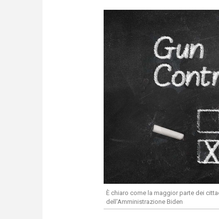
È chiaro come la maggior parte dei cittadi
dell'Amministrazione Biden