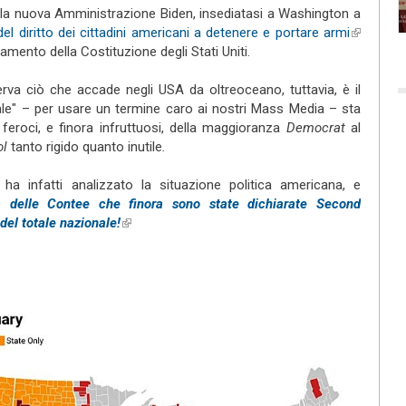
la nuova Amministrazione Biden, insediatasi a Washington a
el diritto dei cittadini americani a detenere e portare armi
(link is
nto della Costituzione degli Stati Uniti.
external)
rva ciò che accade negli USA da oltreoceano, tuttavia, è il
eale" – per usare un termine caro ai nostri Mass Media – sta
feroci, e finora infruttuosi, della maggioranza
Democrat
al
ol
tanto rigido quanto inutile
.
ink is external)
ha infatti analizzato la situazione politica americana, e
a delle Contee che finora sono state dichiarate Second
el totale nazionale!
(link is external)