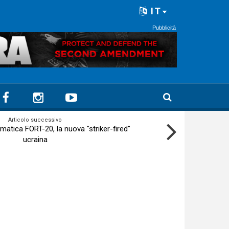
IT
Pubblicità
Articolo successivo
atica FORT-20, la nuova "striker-fired"
ucraina