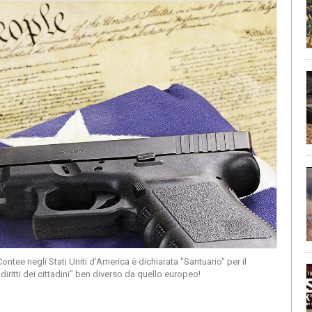
Contee negli Stati Uniti d'America è dichiarata "Santuario" per il
itti dei cittadini" ben diverso da quello europeo!