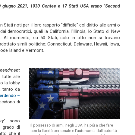
0 giugno 2021, 1930 Contee e 17 Stati USA erano "Second
ati noti per il loro rapporto "difficile" col diritto alle armi o
ai democratici, quali la California, l'Illinois, lo Stato di New
d. Al momento, su 50 Stati, solo in otto non si trovano
ottato simili politiche: Connecticut, Delaware, Hawaii, Iowa,
ode Island e Vermont.
mendment
tutte alle
to la lobby
o, tanto da
perdendo –
external)
cidono di
ry
"
sono
Il possesso di armi, negli USA, ha più a che fare
n grado di
con la libertà personale e l'autonomia dall'autorità
tto che il