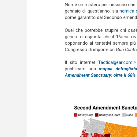
Non é un mistero per nessuno che 
gennaio di quest'anno, sia
nemica d
come garantito dal Secondo emendame
Quel che potrebbe stupire chi osse
genere di risposta che il "Paese r
opponendo ai tentativi sempre più 
Congresso di imporre un
Gun Contr
Il sito internet
Tacticalgear.com
(l
pubblicato una
mappa dettagliat
Amendment Sanctuary: oltre il 68% d