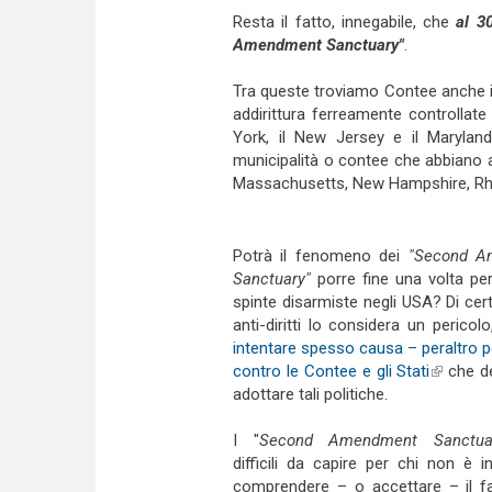
Resta il fatto, innegabile, che
al 3
Amendment Sanctuary"
.
Tra queste troviamo Contee anche in St
addirittura ferreamente controllate d
York, il New Jersey e il Marylan
municipalità o contee che abbiano ad
Massachusetts, New Hampshire, Rh
Potrà il fenomeno dei
"Second A
Sanctuary"
porre fine una volta per 
spinte disarmiste negli USA? Di cer
anti-diritti lo considera un pericol
intentare spesso causa – peraltro 
contro le Contee e gli Stati
(link is 
che de
adottare tali politiche.
I "
Second Amendment Sanctua
difficili da capire per chi non è i
comprendere – o accettare – il fa