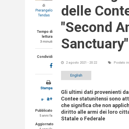
delle Conte
di
Pierangelo
Tendas
"Second 
Tempo di
lettura
Sanctuary"
3 minuti
Condividi
2 agosto 2021 - 20:22
Postato i
English
Stampa
Gli ultimi dati provenienti d
Contee statunitensi sono at
a+
a-
che significa che non applich
Pubblicato
diritto alle armi dei loro ci
5 anni fa
Statale o Federale
Aggiornato