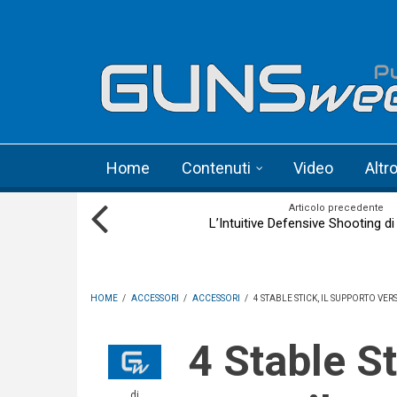
Skip to main content
Language menu
Home
Contenuti
Video
Altr
Articolo precedente
L’Intuitive Defensive Shooting d
HOME
/
ACCESSORI
/
ACCESSORI
/
4 STABLE STICK, IL SUPPORTO VER
4 Stable Stick, il supporto
di