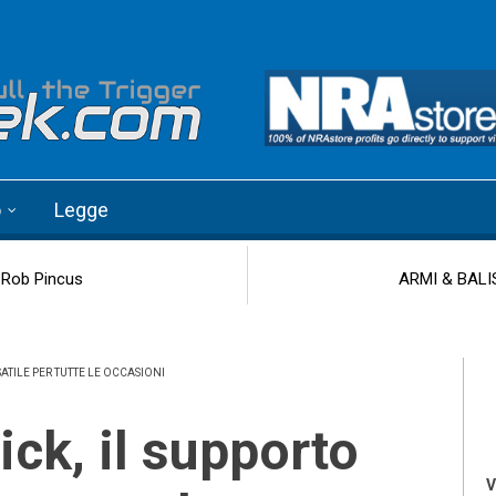
o
Legge
i Rob Pincus
ARMI & BALIST
SATILE PER TUTTE LE OCCASIONI
V