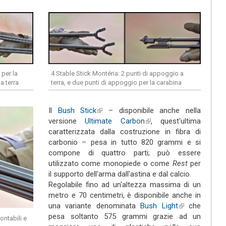
 per la
4 Stable Stick Montéria: 2 punti di appoggio a
a terra
terra, e due punti di appoggio per la carabina
Il
Bush Stick
(link is external)
– disponibile anche nella
versione
Ultimate Carbon
(link is external)
, quest'ultima
caratterizzata dalla costruzione in fibra di
carbonio – pesa in tutto 820 grammi e si
compone di quattro parti; può essere
utilizzato come monopiede o come
Rest
per
il supporto dell'arma dall'astina e dal calcio.
Regolabile fino ad un'altezza massima di un
metro e 70 centimetri, è disponibile anche in
una variante denominata
Bush Light
(link is
che
pesa soltanto 575 grammi grazie ad un
external)
ntabili e