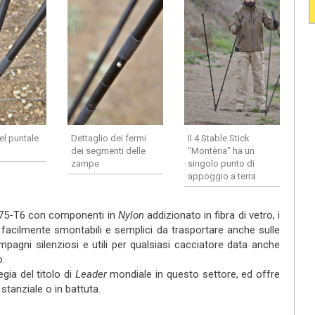
el puntale
Dettaglio dei fermi
Il 4 Stable Stick
dei segmenti delle
"Montèria" ha un
zampe
singolo punto di
appoggio a terra
7075-T6 con componenti in
Nylon
addizionato in fibra di vetro, i
 facilmente smontabili e semplici da trasportare anche sulle
pagni silenziosi e utili per qualsiasi cacciatore data anche
o.
gia del titolo di
Leader
mondiale in questo settore, ed offre
 stanziale o in battuta.