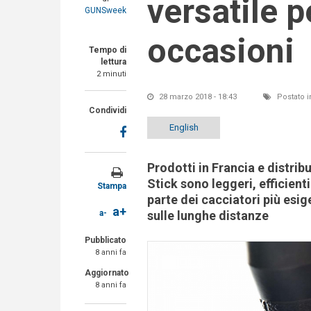
versatile p
GUNSweek
occasioni
Tempo di
lettura
2 minuti
28 marzo 2018 - 18:43
Postato i
Condividi
English
Prodotti in Francia e distribu
Stick sono leggeri, efficienti
Stampa
parte dei cacciatori più esig
a+
sulle lunghe distanze
a-
Pubblicato
8 anni fa
Aggiornato
8 anni fa