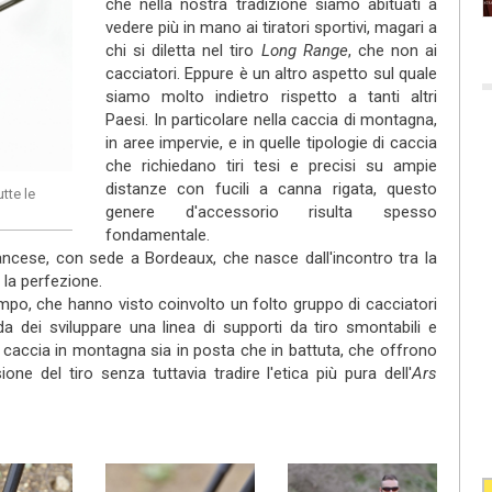
che nella nostra tradizione siamo abituati a
vedere più in mano ai tiratori sportivi, magari a
chi si diletta nel tiro
Long Range
, che non ai
cacciatori. Eppure è un altro aspetto sul quale
siamo molto indietro rispetto a tanti altri
Paesi. In particolare nella caccia di montagna,
in aree impervie, e in quelle tipologie di caccia
che richiedano tiri tesi e precisi su ampie
distanze con fucili a canna rigata, questo
utte le
genere d'accessorio risulta spesso
fondamentale.
ncese, con sede a Bordeaux, che nasce dall'incontro tra la
 la perfezione.
mpo, che hanno visto coinvolto un folto gruppo di cacciatori
da dei sviluppare una linea di supporti da tiro smontabili e
 la caccia in montagna sia in posta che in battuta, che offrono
sione del tiro senza tuttavia tradire l'etica più pura dell'
Ars