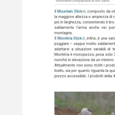
facilmente compattabili in uno zaino
Il
Mountain Stick
(link is external)
, composto da ott
la maggiore altezza e ampiezza di r
più in larghezza, consentendo il tiro 
saldamente l'arma anche nei punt
montagna.
Il
Montéria Stick
(link is external)
, infine, è una var
poggiare – seppur molto saldamente
adattarsi a situazioni variabili d
Montéria è monopezzo, pesa solo 36
nonché in elevazione da un minimo 
Attualmente non sono molti i prodot
livello, sia per quanto riguarda la qua
prezzo accessibile. I prodotti della