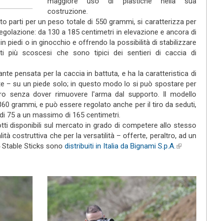
maggiore uso di plastiche nella sua
costruzione.
o parti per un peso totale di 550 grammi, si caratterizza per
egolazione: da 130 a 185 centimetri in elevazione e ancora di
in piedi o in ginocchio e offrendo la possibilità di stabilizzare
i più scoscesi che sono tipici dei sentieri di caccia di
iante pensata per la caccia in battuta, e ha la caratteristica di
 – su un piede solo; in questo modo lo si può spostare per
i tiro senza dover rimuovere l'arma dal supporto. Il modello
0 grammi, e può essere regolato anche per il tiro da seduti,
di 75 a un massimo di 165 centimetri.
ti disponibili sul mercato in grado di competere allo stesso
lità costruttiva che per la versatilità – offerte, peraltro, ad un
 4 Stable Sticks sono
distribuiti in Italia da Bignami S.p.A.
(link is
external)