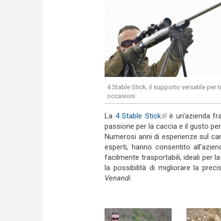
4 Stable Stick, il supporto versatile per t
occasioni
La
4 Stable Stick
(link is external)
è un'azienda fra
passione per la caccia e il gusto per
Numerosi anni di esperienze sul ca
esperti, hanno consentito all'azien
facilmente trasportabili, ideali per
la possibilità di migliorare la preci
Venandi
.