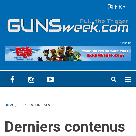
Skip to main content
FR
Language menu
Publicité
HOME
/
DERNIERS CONTENUS
Derniers contenus