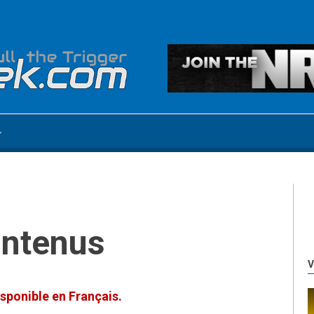
ontenus
V
sponible en Français.