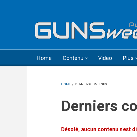
Skip to main content
Language menu
Home
Contenu
Video
Plus
HOME
/
DERNIERS CONTENUS
Derniers c
Désolé, aucun contenu n'est di