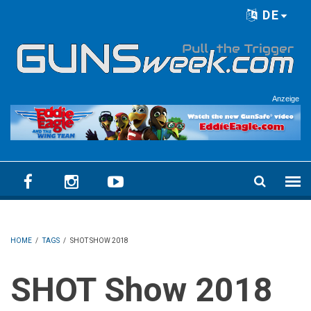
Skip to main content
DE
Language menu
Anzeige
HOME
/
TAGS
/
SHOT SHOW 2018
SHOT Show 2018