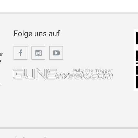
Folge uns auf
er
m
n