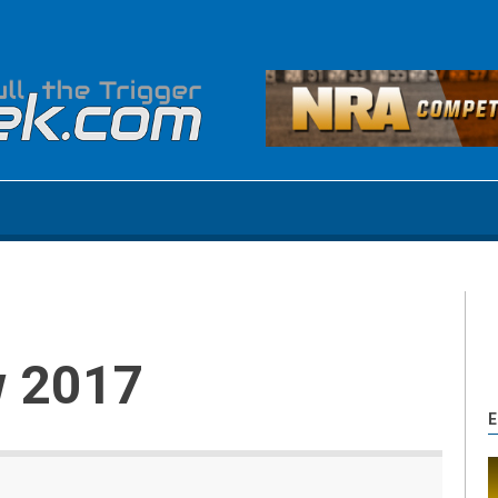
w 2017
E