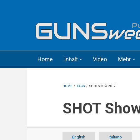
Skip to main content
Language menu
Home
Inhalt
Video
Mehr
HOME
/
TAGS
/
SHOT SHOW 2017
SHOT Sho
English
Italiano