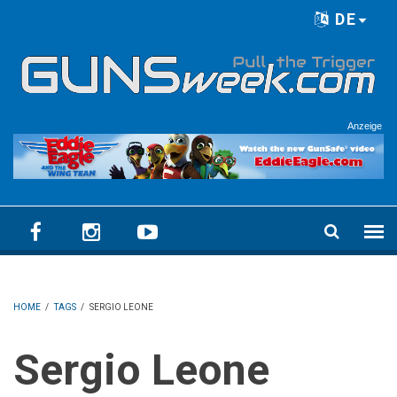
Skip to main content
DE
Language menu
Anzeige
HOME
/
TAGS
/
SERGIO LEONE
Sergio Leone