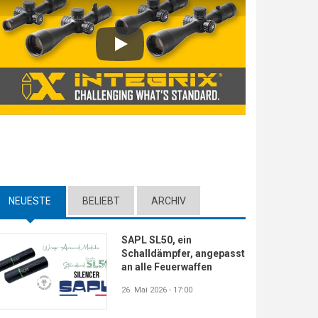
Play
NEUESTE
(ACTIVE TAB)
BELIEBT
ARCHIV
SAPL SL50, ein
Schalldämpfer, angepasst
an alle Feuerwaffen
26. Mai 2026 - 17:00