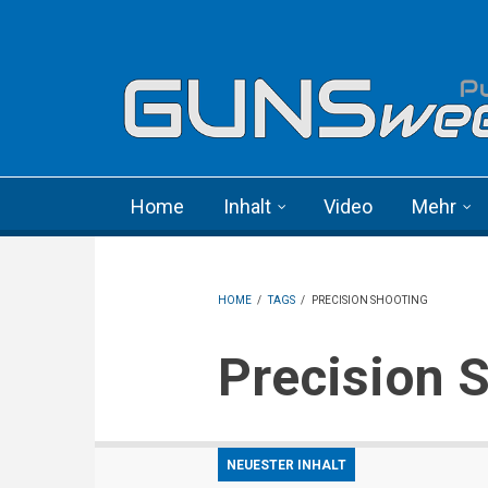
Skip to main content
Language menu
Home
Inhalt
Video
Mehr
HOME
/
TAGS
/
PRECISION SHOOTING
Precision 
NEUESTER INHALT