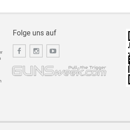
Folge uns auf
er
m
n