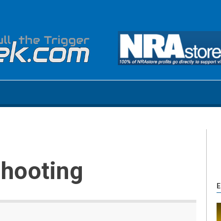
Shooting
E