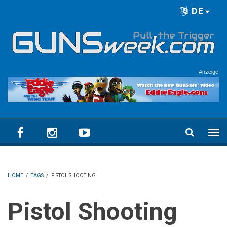
Skip to main content
DE
Language menu
Anzeige
HOME
/
TAGS
/
PISTOL SHOOTING
Pistol Shooting