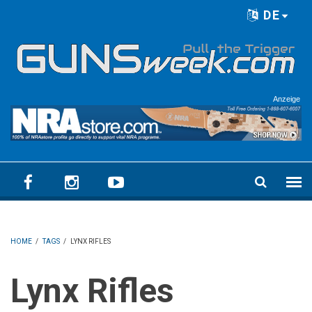
Skip to main content
DE
Language menu
Anzeige
HOME
/
TAGS
/
LYNX RIFLES
Lynx Rifles