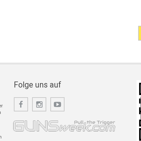
Folge uns auf
er
m
n