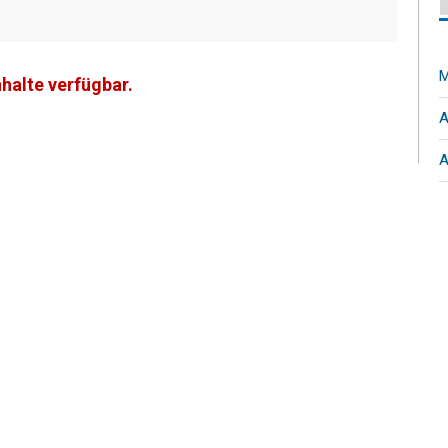
M
nhalte verfügbar.
A
A