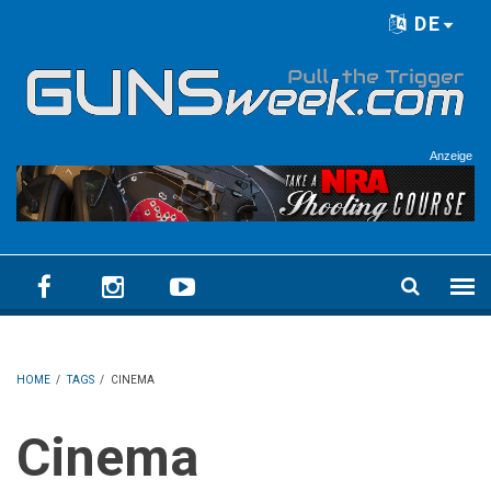
Skip to main content
DE
Language menu
Anzeige
HOME
/
TAGS
/
CINEMA
Cinema