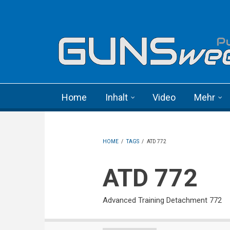
Skip to main content
Language menu
Home
Inhalt
Video
Mehr
HOME
/
TAGS
/
ATD 772
ATD 772
Advanced Training Detachment 772