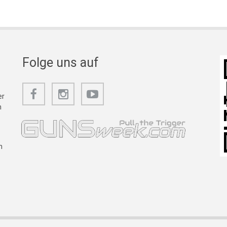
Folge uns auf
er
m
n