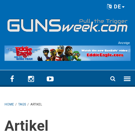
Skip to main content
DE
Language menu
Anzeige
HOME
/
TAGS
/
ARTIKEL
Artikel