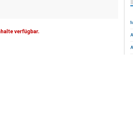
M
nhalte verfügbar.
A
A