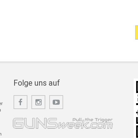
Folge uns auf
er
m
n