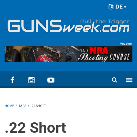
Skip to main content
DE
Language menu
Anzeige
HOME
/
TAGS
/
.22 SHORT
.22 Short