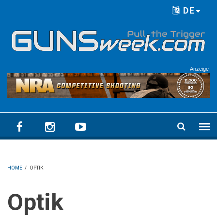
Skip to main content
DE
Language menu
Anzeige
HOME
/
OPTIK
Optik