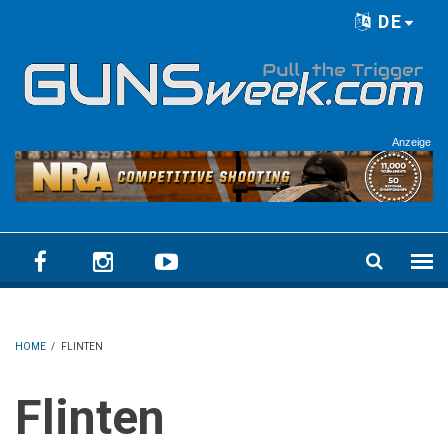
Skip to main content
DE
Language menu
Anzeige
HOME
/
FLINTEN
Flinten