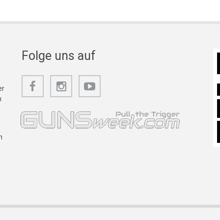
Folge uns auf
er
m
n