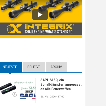
Play
NEUESTE
(ACTIVE TAB)
BELIEBT
ARCHIV
SAPL SL50, ein
Schalldämpfer, angepasst
an alle Feuerwaffen
26. Mai 2026 - 17:00