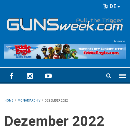
Skip to main content
DE
Language menu
Anzeige
HOME
/
MONATSARCHIV
/
DEZEMBER 2022
Dezember 2022