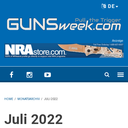
Skip to main content
DE
Language menu
Anzeige
HOME
/
MONATSARCHIV
/
JULI 2022
Juli 2022