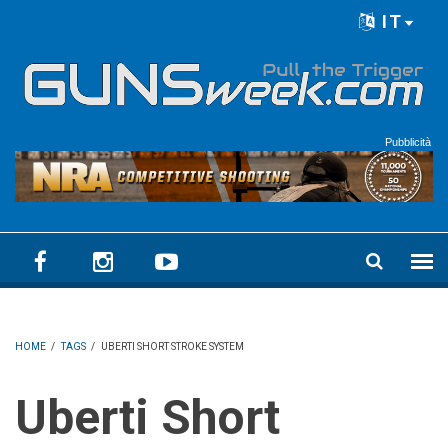
Skip to main content
IT
Language menu
Pubblicità
HOME
/
TAGS
/
UBERTI SHORT STROKE SYSTEM
Uberti Short