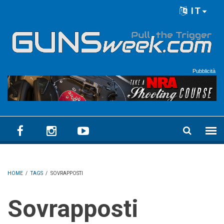
Skip to main content
IT
Language menu
Pubblicità
HOME
/
TAGS
/
SOVRAPPOSTI
Sovrapposti