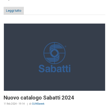
Leggi tutto
Nuovo catalogo Sabatti 2024
11 feb 2024 - 19:14
di
GUNSweek