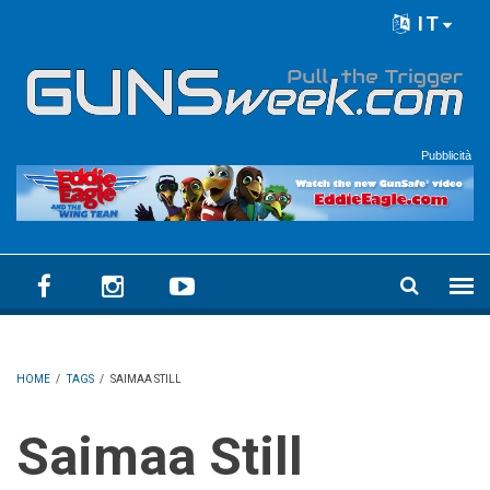
Skip to main content
IT
Language menu
Pubblicità
HOME
/
TAGS
/
SAIMAA STILL
Saimaa Still