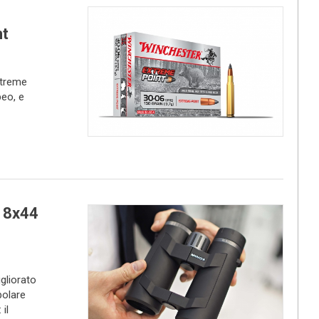
nt
xtreme
eo, e
L 8x44
gliorato
polare
il