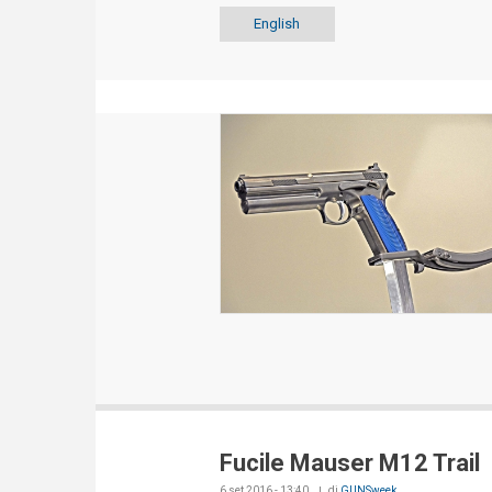
English
Fucile Mauser M12 Trail
6 set 2016 - 13:40
di
GUNSweek