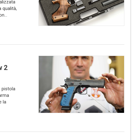
alizzata
 qualità,
n...
w 2
 pistola
arma
 la