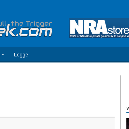
o
Legge
V