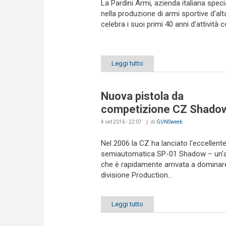
La Pardini Armi, azienda italiana speci
nella produzione di armi sportive d'alta
celebra i suoi primi 40 anni d'attività co
Leggi tutto
Nuova pistola da
competizione CZ Shado
4 set 2016 - 22:07
di
GUNSweek
Nel 2006 la CZ ha lanciato l'eccellente
semiautomatica SP-01 Shadow – un'
che è rapidamente arrivata a dominare
divisione Production...
Leggi tutto