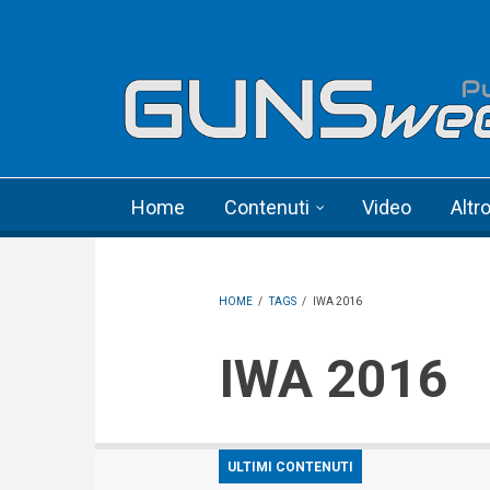
Skip to main content
Language menu
Home
Contenuti
Video
Altr
HOME
/
TAGS
/
IWA 2016
IWA 2016
ULTIMI CONTENUTI