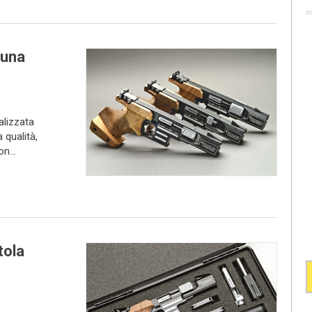
 una
alizzata
 qualità,
n...
tola