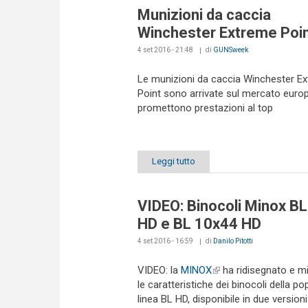
Munizioni da caccia
Winchester Extreme Poi
4 set 2016 - 21:48
di
GUNSweek
Le munizioni da caccia Winchester E
Point sono arrivate sul mercato europ
promettono prestazioni al top
Leggi tutto
VIDEO: Binocoli Minox B
HD e BL 10x44 HD
4 set 2016 - 16:59
di
Danilo Pitotti
VIDEO: la
MINOX
(link is external)
ha ridisegnato e mi
le caratteristiche dei binocoli della po
linea BL HD, disponibile in due versioni: 