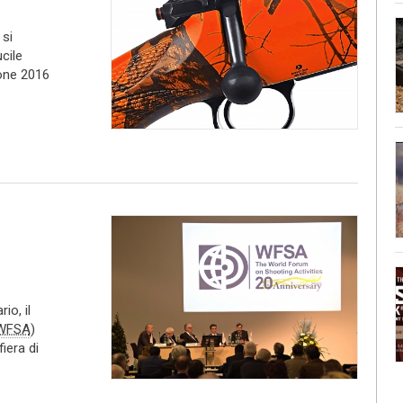
 si
cile
ione 2016
io, il
WFSA
)
fiera di