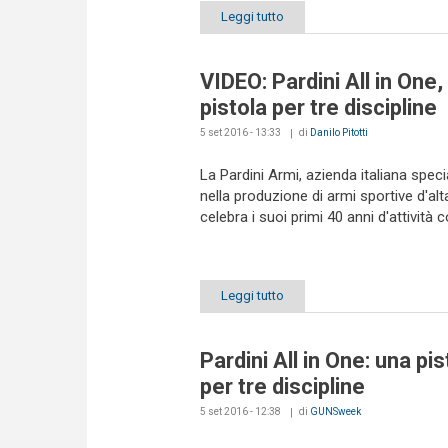
Leggi tutto
VIDEO: Pardini All in One,
pistola per tre discipline
5 set 2016 - 13:33
di
Danilo Pitotti
La Pardini Armi, azienda italiana speci
nella produzione di armi sportive d'alta
celebra i suoi primi 40 anni d'attività co
Leggi tutto
Pardini All in One: una pis
per tre discipline
5 set 2016 - 12:38
di
GUNSweek