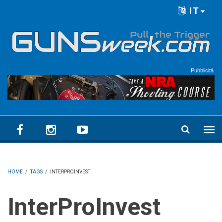
Skip to main content
IT
Language menu
Pubblicità
HOME
/
TAGS
/
INTERPROINVEST
InterProInvest