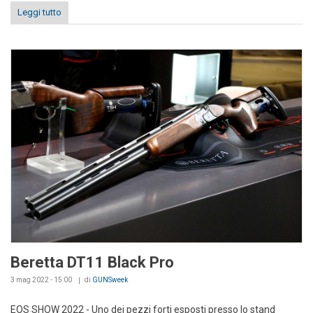
Leggi tutto
Beretta DT11 Black Pro
3 mag 2022 - 15:00
di
GUNSweek
EOS SHOW 2022 - Uno dei pezzi forti esposti presso lo stand