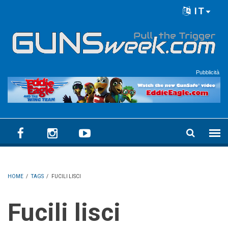
Skip to main content
IT
Language menu
Pubblicità
HOME
/
TAGS
/
FUCILI LISCI
Fucili lisci