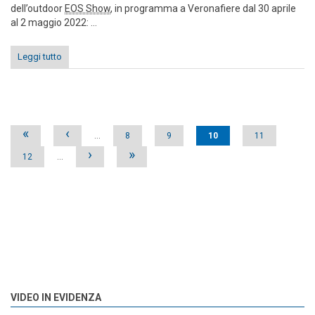
dell’outdoor
EOS Show
, in programma a Veronafiere dal 30 aprile
al 2 maggio 2022: ...
Leggi tutto
Pages
«
‹
…
8
9
10
11
›
»
12
…
VIDEO IN EVIDENZA