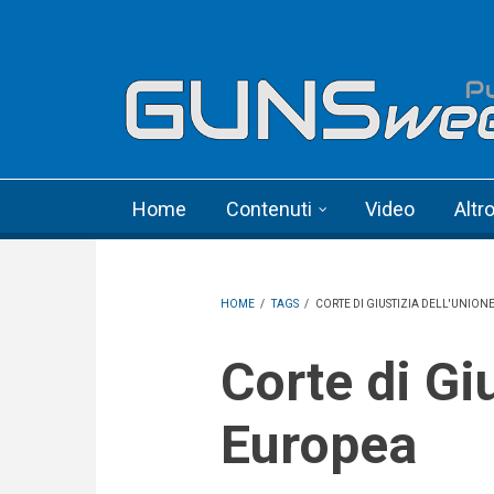
Skip to main content
Language menu
Home
Contenuti
Video
Altr
HOME
/
TAGS
/
CORTE DI GIUSTIZIA DELL'UNION
Corte di Giustizia dell'Unione
Europea