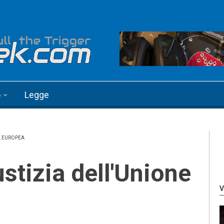
o
Legge
E EUROPEA
V