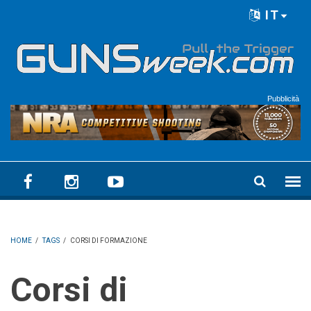
Skip to main content
IT
Language menu
Pubblicità
HOME
/
TAGS
/
CORSI DI FORMAZIONE
Corsi di