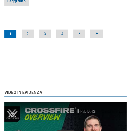
Leggi tutto
Pages
›
»
1
2
3
4
VIDEO IN EVIDENZA