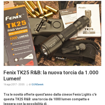
Fenix TK25 R&B: la nuova torcia da 1.000
Lumen!
16 ago 2017 - 20:55
di
GUNSweek
Tra le novità offerte quest'anno dalla cinese Fenix Lights c'è
questa TK25 R&B: una torcia da 1000 lumen compatta e
leggera con la possibilità di
...