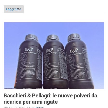
Leggi tutto
Baschieri & Pellagri: le nuove polveri da
ricarica per armi rigate
20 lug 2017 - 13:35
di
GUNSweek