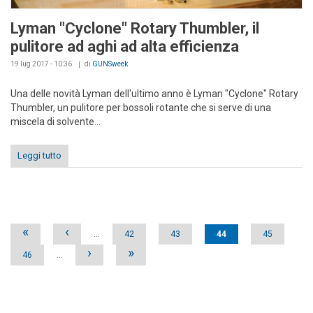
Lyman "Cyclone" Rotary Thumbler, il
pulitore ad aghi ad alta efficienza
19 lug 2017 - 10:36
di
GUNSweek
Una delle novità Lyman dell'ultimo anno è Lyman "Cyclone" Rotary
Thumbler, un pulitore per bossoli rotante che si serve di una
miscela di solvente...
Leggi tutto
Pages
«
‹
…
42
43
44
45
›
»
46
…