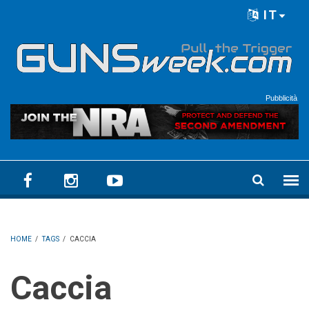
Skip to main content
IT
Language menu
Pubblicità
HOME
/
TAGS
/
CACCIA
Caccia