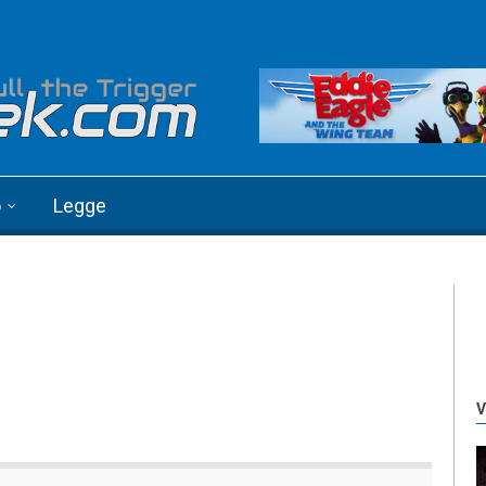
o
Legge
V