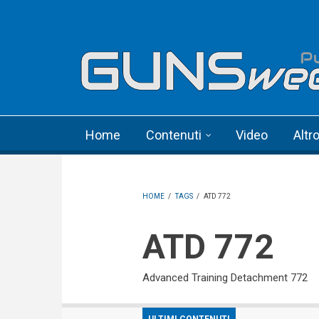
Skip to main content
Language menu
Home
Contenuti
Video
Altr
HOME
/
TAGS
/
ATD 772
ATD 772
Advanced Training Detachment 772
ULTIMI CONTENUTI